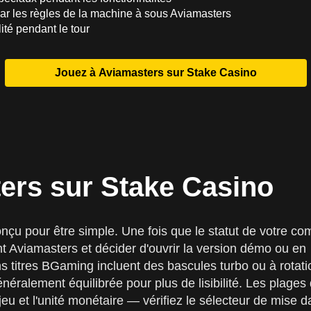
par les règles de la machine à sous Aviamasters
ité pendant le tour
Jouez à Aviamasters sur Stake Casino
ers sur Stake Casino
çu pour être simple. Une fois que le statut de votre co
 Aviamasters et décider d'ouvrir la version démo ou en
ns titres BGaming incluent des bascules turbo ou à rotati
énéralement équilibrée pour plus de lisibilité. Les plages
eu et l'unité monétaire — vérifiez le sélecteur de mise 