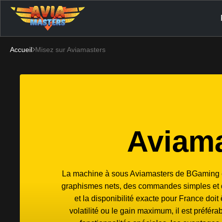
Accueil
Misez sur Aviamasters
Aviama
La machine à sous Aviamasters de BGaming off
graphismes nets, des commandes simples et de
et la disponibilité exacte pour France doit
volatilité ou le gain maximum, il est préfér