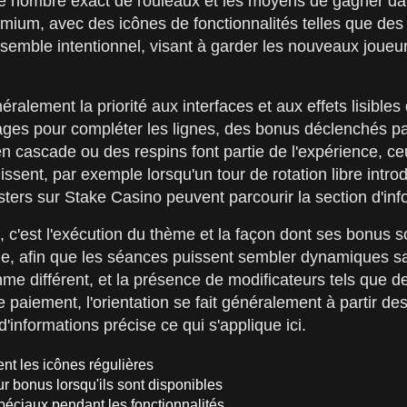
er le nombre exact de rouleaux et les moyens de gagner d
mium, avec des icônes de fonctionnalités telles que des j
semble intentionnel, visant à garder les nouveaux joueurs
alement la priorité aux interfaces et aux effets lisible
ges pour compléter les lignes, des bonus déclenchés par
en cascade ou des respins font partie de l'expérience, c
ragissent, par exemple lorsqu'un tour de rotation libre in
sters sur Stake Casino peuvent parcourir la section d'in
 c'est l'exécution du thème et la façon dont ses bonus s
hme, afin que les séances puissent sembler dynamiques san
hme différent, et la présence de modificateurs tels que d
 de paiement, l'orientation se fait généralement à partir 
nformations précise ce qui s'applique ici.
nt les icônes régulières
r bonus lorsqu'ils sont disponibles
péciaux pendant les fonctionnalités