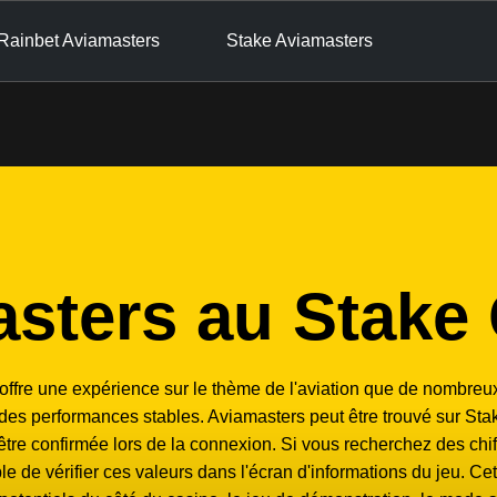
Rainbet Aviamasters
Stake Aviamasters
sters au Stake
re une expérience sur le thème de l'aviation que de nombreux 
s performances stables. Aviamasters peut être trouvé sur Stake
 être confirmée lors de la connexion. Si vous recherchez des chif
able de vérifier ces valeurs dans l'écran d'informations du jeu. C