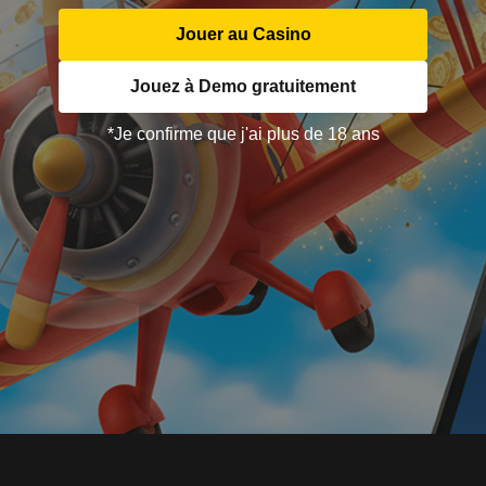
Jouer au Casino
Jouez à Demo gratuitement
*Je confirme que j'ai plus de 18 ans