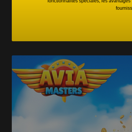
fonctionnalités spéciales, les avantages 
fournis