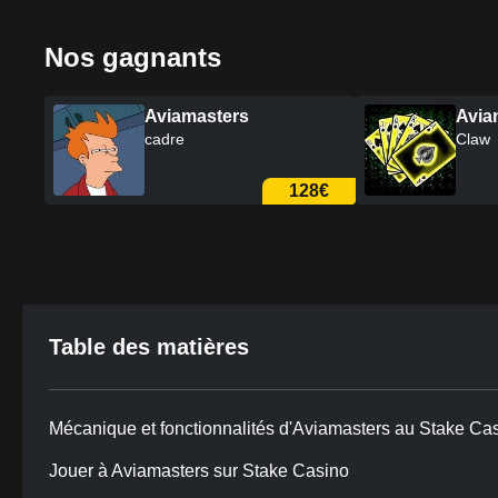
Nos gagnants
Aviamasters
Avia
Panda
cadre
27€
Table des matières
Mécanique et fonctionnalités d'Aviamasters au Stake Ca
Jouer à Aviamasters sur Stake Casino