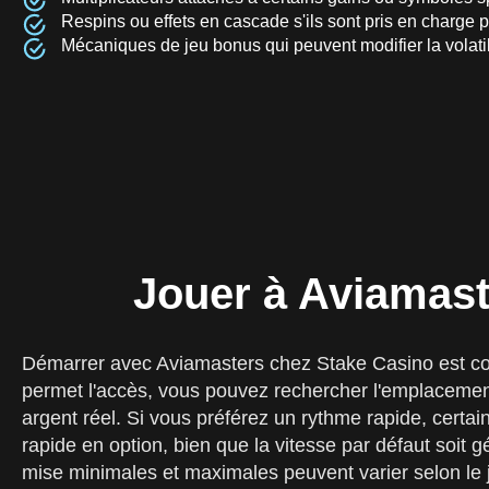
Respins ou effets en cascade s'ils sont pris en charge 
Mécaniques de jeu bonus qui peuvent modifier la volatil
Jouer à Aviamast
Démarrer avec Aviamasters chez Stake Casino est con
permet l'accès, vous pouvez rechercher l'emplacement
argent réel. Si vous préférez un rythme rapide, certai
rapide en option, bien que la vitesse par défaut soit g
mise minimales et maximales peuvent varier selon le j