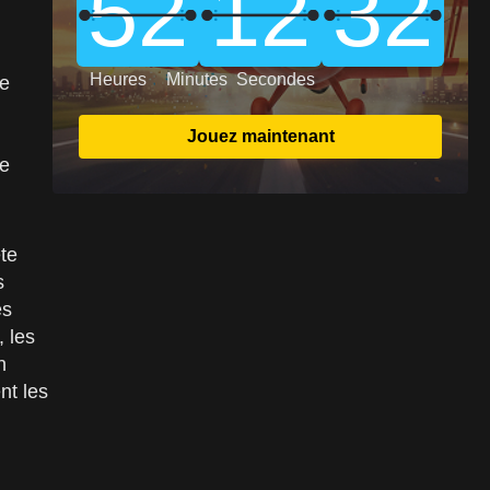
52
12
30
Heures
Minutes
Secondes
le
Jouez maintenant
ge
ète
s
es
 les
n
nt les