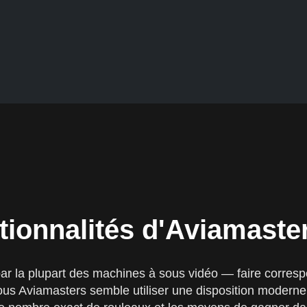
tionnalités d'Aviamaste
gé par la plupart des machines à sous vidéo — faire corre
s Aviamasters semble utiliser une disposition moderne 