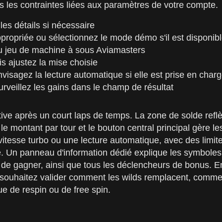
tes les contraintes liées aux paramètres de votre compte.
les détails si nécessaire
ropriée ou sélectionnez le mode démo s'il est disponib
u jeu de machine à sous Aviamasters
is ajustez la mise choisie
isagez la lecture automatique si elle est prise en char
urveillez les gains dans le champ de résultat
itive après un court laps de temps. La zone de solde refl
e montant par tour et le bouton central principal gère le
itesse turbo ou une lecture automatique, avec des limit
e. Un panneau d'information dédié explique les symboles,
s de gagner, ainsi que tous les déclencheurs de bonus. E
s souhaitez valider comment les wilds remplacent, comme
e de respin ou de free spin.